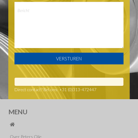
Direct contact? Bel ons: +31 (0)313-472447
MENU
Over Peters Olie