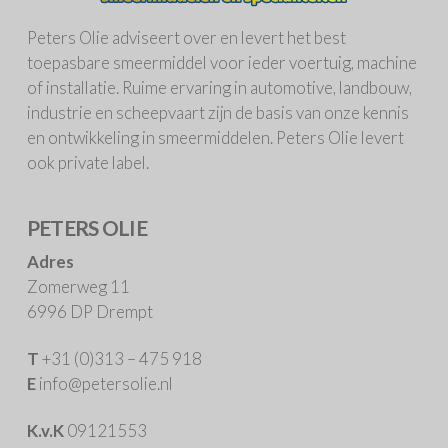
Peters Olie adviseert over en levert het best
toepasbare smeermiddel voor ieder voertuig, machine
of installatie. Ruime ervaring in automotive, landbouw,
industrie en scheepvaart zijn de basis van onze kennis
en ontwikkeling in smeermiddelen. Peters Olie levert
ook private label.
PETERS OLIE
Adres
Zomerweg 11
6996 DP Drempt
T
+31 (0)313 – 475 918
E
info@petersolie.nl
K.v.K
09121553