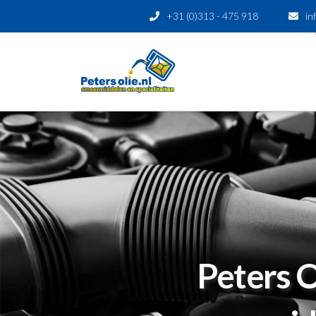
+31 (0)313 - 475 918
Peters O