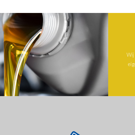
Wij
eig