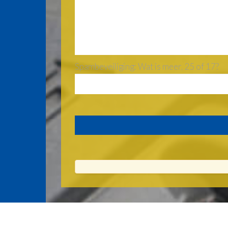
Spambeveiliging: Wat is meer, 25 of 17?